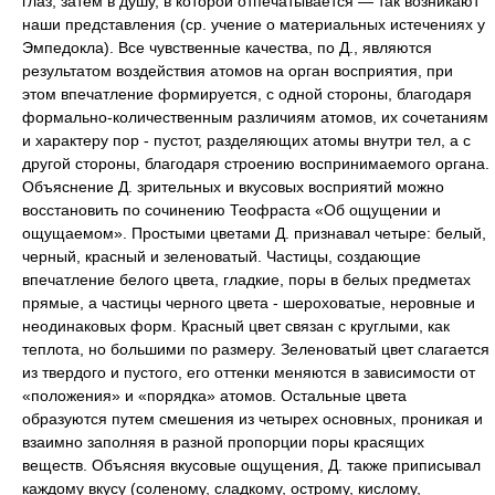
глаз, затем в душу, в которой отпечатывается — так возникают
наши представления (ср. учение о материальных истечениях у
Эмпедокла). Все чувственные качества, по Д., являются
результатом воздействия атомов на орган восприятия, при
этом впечатление формируется, с одной стороны, благодаря
формально-количественным различиям атомов, их сочетаниям
и характеру пор - пустот, разделяющих атомы внутри тел, а с
другой стороны, благодаря строению воспринимаемого органа.
Объяснение Д. зрительных и вкусовых восприятий можно
восстановить по сочинению Теофраста «Об ощущении и
ощущаемом». Простыми цветами Д. признавал четыре: белый,
черный, красный и зеленоватый. Частицы, создающие
впечатление белого цвета, гладкие, поры в белых предметах
прямые, а частицы черного цвета - шероховатые, неровные и
неодинаковых форм. Красный цвет связан с круглыми, как
теплота, но большими по размеру. Зеленоватый цвет слагается
из твердого и пустого, его оттенки меняются в зависимости от
«положения» и «порядка» атомов. Остальные цвета
образуются путем смешения из четырех основных, проникая и
взаимно заполняя в разной пропорции поры красящих
веществ. Объясняя вкусовые ощущения, Д. также приписывал
каждому вкусу (соленому, сладкому, острому, кислому,