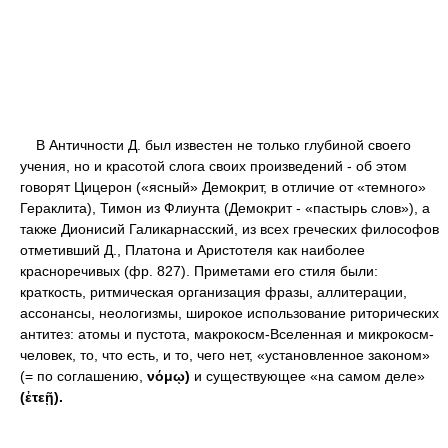
В Античности Д. был известен не только глубиной своего
учения, но и красотой слога своих произведений - об этом
говорят Цицерон («ясный» Демокрит, в отличие от «темного»
Гераклита), Тимон из Флиунта (Демокрит - «пастырь слов»), а
также Дионисий Галикарнасский, из всех греческих философов
отметивший Д., Платона и Аристотеля как наиболее
красноречивых (фр. 827). Приметами его стиля были:
краткость, ритмическая организация фразы, аллитерации,
ассонансы, неологизмы, широкое использование риторических
антитез: атомы и пустота, макрокосм-Вселенная и микрокосм-
человек, то, что есть, и то, чего нет, «установленное законом»
(= по соглашению,
νόμῳ)
и существующее «на самом деле»
(ἐτεῇ).