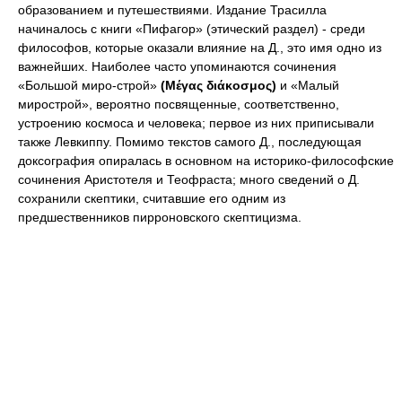
образованием и путешествиями. Издание Трасилла
начиналось с книги «Пифагор» (этический раздел) - среди
философов, которые оказали влияние на Д., это имя одно из
важнейших. Наиболее часто упоминаются сочинения
«Большой миро-строй»
(Μέγας διάκοσμος)
и «Малый
мирострой», вероятно посвященные, соответственно,
устроению космоса и человека; первое из них приписывали
также Левкиппу. Помимо текстов самого Д., последующая
доксография опиралась в основном на историко-философские
сочинения Аристотеля и Теофраста; много сведений о Д.
сохранили скептики, считавшие его одним из
предшественников пирроновского скептицизма.