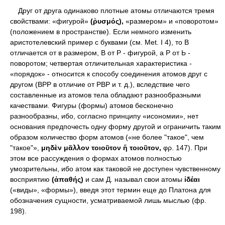
Друг от друга одинаково плотные атомы отличаются тремя
свойствами: «фигурой»
(ῥυσμός),
«размером» и «поворотом»
(положением в пространстве). Если немного изменить
аристотелевский пример с буквами (см. Met. I 4), то В
отличается от в размером, В от Ρ - фигурой, а Р от Ь -
поворотом; четвертая отличительная характеристика -
«порядок» - относится к способу соединения атомов друг с
другом (ВРР в отличие от РВР и т. д.), вследствие чего
составленные из атомов тела обладают разнообразными
качествами. Фигуры (формы) атомов бесконечно
разнообразны, ибо, согласно принципу «исономии», нет
основания предпочесть одну форму другой и ограничить таким
образом количество форм атомов («не более "такое", чем
"такое"»,
μηδὲν μᾶλλον τοιοῦτον ἤ τοιοῦτον,
φρ. 147). При
этом все рассуждения о формах атомов полностью
умозрительны, ибо атом как таковой не доступен чувственному
восприятию
(ἀπαθής)
и сам Д. называл свои атомы
ἰδέαι
(«виды», «формы»), введя этот термин еще до Платона для
обозначения сущности, усматриваемой лишь мыслью (фр.
198).