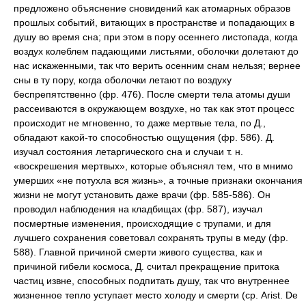
предложено объяснение сновидений как атомарных образов
прошлых событий, витающих в пространстве и попадающих в
душу во время сна; при этом в пору осеннего листопада, когда
воздух колеблем падающими листьями, оболочки долетают до
нас искаженными, так что верить осенним снам нельзя; вернее
сны в ту пору, когда оболочки летают по воздуху
беспрепятственно (фр. 476). После смерти тела атомы души
рассеиваются в окружающем воздухе, но так как этот процесс
происходит не мгновенно, то даже мертвые тела, по Д.,
обладают какой-то способностью ощущения (фр. 586). Д.
изучал состояния летаргического сна и случаи т. н.
«воскрешения мертвых», которые объяснял тем, что в мнимо
умерших «не потухла вся жизнь», а точные признаки окончания
жизни не могут установить даже врачи (фр. 585-586). Он
проводил наблюдения на кладбищах (фр. 587), изучал
посмертные изменения, происходящие с трупами, и для
лучшего сохранения советовал сохранять трупы в меду (фр.
588). Главной причиной смерти живого существа, как и
причиной гибели космоса, Д. считал прекращение притока
частиц извне, способных подпитать душу, так что внутреннее
жизненное тепло уступает место холоду и смерти (ср. Arist. De