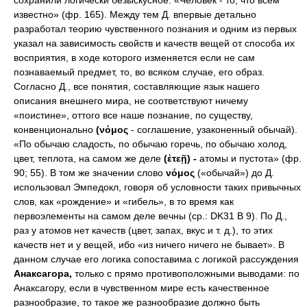
сохранили логически безыскусное: «Человек - то, что всем
известно» (фр. 165). Между тем Д. впервые детально
разработал теорию чувственного познания и одним из первых
указал на зависимость свойств и качеств вещей от способа их
восприятия, в ходе которого изменяется если не сам
познаваемый предмет, то, во всяком случае, его образ.
Согласно Д., все понятия, составляющие язык нашего
описания внешнего мира, не соответствуют ничему
«поистине», оттого все наше познание, по существу,
конвенционально
(νόμος
- соглашение, узаконенный обычай).
«По обычаю сладость, по обычаю горечь, по обычаю холод,
цвет, теплота, на самом же деле
(ἐτεῇ) -
атомы и пустота» (фр.
90; 55). В том же значении слово
νόμος
(«обычай») до Д.
использовал Эмпедокл, говоря об условности таких привычных
слов, как «рождение» и «гибель», в то время как
первоэлементы на самом деле вечны (ср.: DK31 В 9). По Д.,
раз у атомов нет качеств (цвет, запах, вкус и т. д.), то этих
качеств нет и у вещей, ибо «из ничего ничего не бывает». В
данном случае его логика сопоставима с логикой рассуждения
Анаксагора,
только с прямо противоположными выводами: по
Анаксагору, если в чувственном мире есть качественное
разнообразие, то такое же разнообразие должно быть