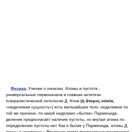
Физика
.
Учение о началах. Атомы и пустота -
универсальные первоначала и главная антитеза
плюралистической онтологии Д. Атом
(ἡ ἄτομος οὐσία,
«неделимая сущность») есть мельчайшее тело, неделимое по
той же причине, по какой неделимо «бытие» Парменида:
деление предполагает наличие пустоты, но внутри атома по
определению пустоты нет. Как и бытие у Парменида, атомы Д.
вечны и неизменны. Введение атома традиционно понимается