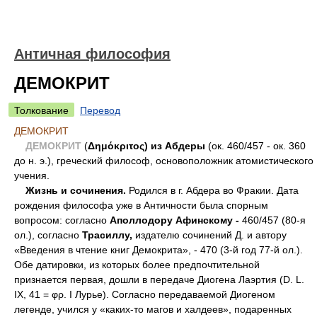
Античная философия
ДЕМОКРИТ
Толкование
Перевод
ДЕМОКРИТ
ДЕМОКРИТ
(
Δημόκριτος)
из Абдеры
(ок. 460/457 - ок. 360
до н. э.), греческий философ, основоположник атомистического
учения.
Жизнь и сочинения.
Родился в г. Абдера во Фракии. Дата
рождения философа уже в Античности была спорным
вопросом: согласно
Аполлодору Афинскому -
460/457 (80-я
ол.), согласно
Трасиллу,
издателю сочинений Д. и автору
«Введения в чтение книг Демокрита», - 470 (3-й год 77-й ол.).
Обе датировки, из которых более предпочтительной
признается первая, дошли в передаче Диогена Лаэртия (D. L.
IX, 41 = φρ. Ι Лурье). Согласно передаваемой Диогеном
легенде, учился у «каких-то магов и халдеев», подаренных