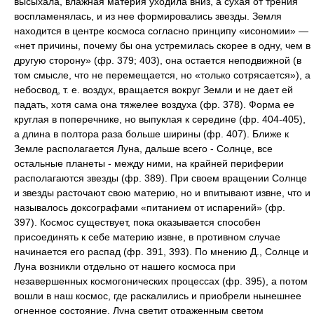
высыхала, влажная материя уходила вниз, а сухая от трения
воспламенялась, и из нее формировались звезды. Земля
находится в центре космоса согласно принципу «исономии» —
«нет причины, почему бы она устремилась скорее в одну, чем в
другую сторону» (фр. 379; 403), она остается неподвижной (в
том смысле, что не перемещается, но «только сотрясается»), а
небосвод, т. е. воздух, вращается вокруг Земли и не дает ей
падать, хотя сама она тяжелее воздуха (фр. 378). Форма ее
круглая в поперечнике, но выпуклая к середине (фр. 404-405),
а длина в полтора раза больше ширины (фр. 407). Ближе к
Земле располагается Луна, дальше всего - Солнце, все
остальные планеты - между ними, на крайней периферии
располагаются звезды (фр. 389). При своем вращении Солнце
и звезды расточают свою материю, но и впитывают извне, что и
называлось доксографами «питанием от испарений» (фр.
397). Космос существует, пока оказывается способен
присоединять к себе материю извне, в противном случае
начинается его распад (фр. 391, 393). По мнению Д., Солнце и
Луна возникли отдельно от нашего космоса при
незавершенных космогонических процессах (фр. 395), а потом
вошли в наш космос, где раскалились и приобрели нынешнее
огненное состояние. Луна светит отраженным светом