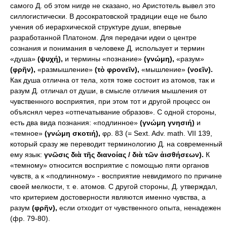
самого Д. об этом нигде не сказано, но Аристотель вывел это
силлогистически. В досократовской традиции еще не было
учения об иерархической структуре души, впервые
разработанной Платоном. Для передачи идеи о центре
сознания и понимания в человеке Д. использует и термин
«душа»
(ψυχή),
и термины «познание»
(γνώμη),
«разум»
(φρῆν),
«размышление»
(τὸ φρονεῖν),
«мышление»
(νοεῖν).
Как душа отлична от тела, хотя тоже состоит из атомов, так и
разум Д. отличал от души, в смысле отличия мышления от
чувственного восприятия, при этом тот и другой процесс он
объяснял через «отпечатывание образов». С одной стороны,
есть два вида познания: «подлинное»
(γνώμη γνησιή)
и
«темное»
(γνώμη σκοτιή),
φρ. 83 (= Sext. Adv. math. VII 139,
который сразу же переводит терминологию Д. на современный
ему язык:
γνῶσις διὰ τῆς διανοίας / διὰ τῶν ἀισθήσεων).
К
«темному» относится восприятие с помощью пяти органов
чувств, а к «подлинному» - восприятие невидимого по причине
своей мелкости, т. е. атомов. С другой стороны, Д. утверждал,
что критерием достоверности являются именно чувства, а
разум
(φρῆν),
если отходит от чувственного опыта, ненадежен
(фр. 79-80).