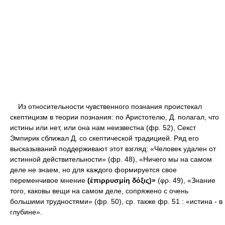
Из относительности чувственного познания проистекал
скептицизм в теории познания: по Аристотелю, Д. полагал, что
истины или нет, или она нам неизвестна (фр. 52), Секст
Эмпирик сближал Д. со скептической традицией. Ряд его
высказываний поддерживают этот взгляд: «Человек удален от
истинной действительности» (фр. 48), «Ничего мы на самом
деле не знаем, но для каждого формируется свое
переменчивое мнение
(ἐπιρρυσμίη δόξις)»
(φρ. 49), «Знание
того, каковы вещи на самом деле, сопряжено с очень
большими трудностями» (фр. 50), ср. также фр. 51 : «истина - в
глубине».