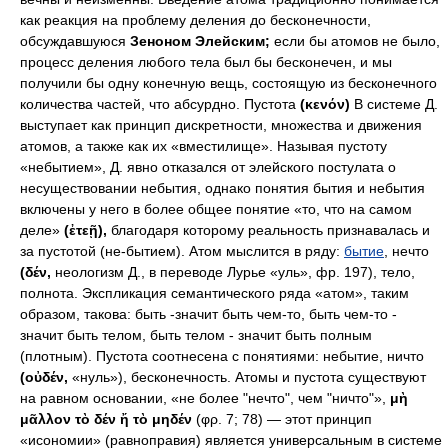
как реакция на проблему деления до бесконечности,
обсуждавшуюся
Зеноном Элейским;
если бы атомов не было,
процесс деления любого тела был бы бесконечен, и мы
получили бы одну конечную вещь, состоящую из бесконечного
количества частей, что абсурдно. Пустота
(κενόν)
В системе Д.
выступает как принцип дискретности, множества и движения
атомов, а также как их «вместилище». Называя пустоту
«небытием», Д. явно отказался от элейского постулата о
несуществовании небытия, однако понятия бытия и небытия
включены у него в более общее понятие «то, что на самом
деле»
(ἐτεῇ),
благодаря которому реальность признавалась и
за пустотой (не-бытием). Атом мыслится в ряду:
бытие
, нечто
(δέν,
неологизм Д., в переводе Лурье «уль», фр. 197), тело,
полнота. Экспликация семантического ряда «атом», таким
образом, такова: быть -значит быть чем-то, быть чем-то -
значит быть телом, быть телом - значит быть полным
(плотным). Пустота соотнесена с понятиями: небытие, ничто
(οὐδέν,
«нуль»), бесконечность. Атомы и пустота существуют
на равном основании, «не более "нечто", чем "ничто"»,
μὴ
μᾶλλον τὸ δέν ἤ τὸ μηδέν
(φρ. 7; 78) — этот принцип
«исономии» (равноправия) является универсальным в системе