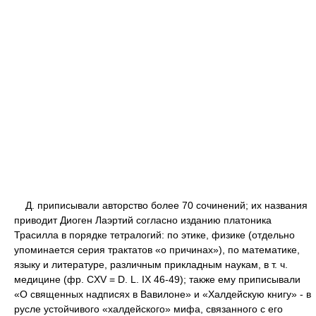
Д. приписывали авторство более 70 сочинений; их названия
приводит Диоген Лаэртий согласно изданию платоника
Трасилла в порядке тетралогий: по этике, физике (отдельно
упоминается серия трактатов «о причинах»), по математике,
языку и литературе, различным прикладным наукам, в т. ч.
медицине (фр. CXV = D. L. IX 46-49); также ему приписывали
«О священных надписях в Вавилоне» и «Халдейскую книгу» - в
русле устойчивого «халдейского» мифа, связанного с его