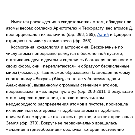
Имеются расхождения в свидетельствах о том, обладают ли
атомы весом: согласно Аристотелю и Теофрасту, вес атомов Д.
пропорционален их величине (фр. 368; 369),
Аэтий
и Цицерон
отрицают наличие у атомов веса (фр. 365).
Космогония, космология и астрономия. Бесконечные по
числу атомы непрерывно движутся в бесконечной пустоте;
сталкиваясь друг с другом и сцепляясь благодаря неровностям
своих форм, они «переплетаются» и образуют бесчисленные
миры (космосы). Наш космос образовался благодаря некоему
спонтанному «Вихрю»
(Δίνη,
ср. то же у Анаксимандра и
Анаксимена), вызванному огромным стечением атомов,
прорвавшихся в «великую пустоту» (фр. 288-291). В результате
этого вихревого движения, ставшего результатом
неоднородного распределения атомов в пустоте, произошла
их первичная сортировка - подобные атомы к подобным,
причем более крупные оказались в центре, и из них произошла
Земля (фр. 370). Вокруг нее первоначально вращалась
«влажная и грязеобразная» оболочка, которая постепенно