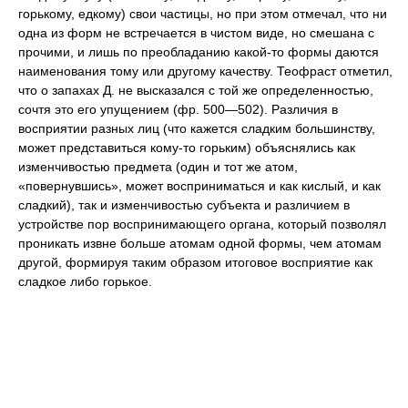
горькому, едкому) свои частицы, но при этом отмечал, что ни
одна из форм не встречается в чистом виде, но смешана с
прочими, и лишь по преобладанию какой-то формы даются
наименования тому или другому качеству. Теофраст отметил,
что о запахах Д. не высказался с той же определенностью,
сочтя это его упущением (фр. 500—502). Различия в
восприятии разных лиц (что кажется сладким большинству,
может представиться кому-то горьким) объяснялись как
изменчивостью предмета (один и тот же атом,
«повернувшись», может восприниматься и как кислый, и как
сладкий), так и изменчивостью субъекта и различием в
устройстве пор воспринимающего органа, который позволял
проникать извне больше атомам одной формы, чем атомам
другой, формируя таким образом итоговое восприятие как
сладкое либо горькое.