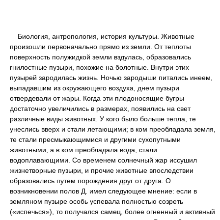
Биология, антропология, история культуры. Животные
произошли первоначально прямо из земли. От теплоты
поверхность полужидкой земли вздулась, образовались
гнилостные пузыри, похожие на болотные. Внутри этих
пузырей зародилась жизнь. Ночью зародыши питались инеем,
выпадавшим из окружающего воздуха, днем пузыри
отвердевали от жары. Когда эти плодоносящие бугры
достаточно увеличились в размерах, появились на свет
различные виды животных. У кого было больше тепла, те
унеслись вверх и стали летающими; в ком преобладала земля,
те стали пресмыкающимися и другими сухопутными
животными, а в ком преобладала вода, стали
водоплавающими. Со временем солнечный жар иссушил
жизнетворные пузыри, и прочие животные впоследствии
образовались путем порождения друг от друга. О
возникновении полов Д. имел следующее мнение: если в
земляном пузыре особь успевала полностью созреть
(«испечься»), то получался самец, более огненный и активный