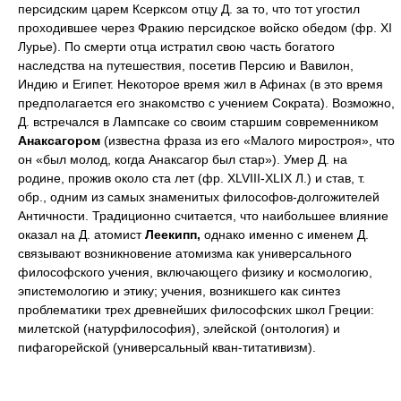
персидским царем Ксерксом отцу Д. за то, что тот угостил
проходившее через Фракию персидское войско обедом (фр. XI
Лурье). По смерти отца истратил свою часть богатого
наследства на путешествия, посетив Персию и Вавилон,
Индию и Египет. Некоторое время жил в Афинах (в это время
предполагается его знакомство с учением Сократа). Возможно,
Д. встречался в Лампсаке со своим старшим современником
Анаксагором
(известна фраза из его «Малого миростроя», что
он «был молод, когда Анаксагор был стар»). Умер Д. на
родине, прожив около ста лет (фр. XLVIII-XLIX Л.) и став, т.
обр., одним из самых знаменитых философов-долгожителей
Античности. Традиционно считается, что наибольшее влияние
оказал на Д. атомист
Леекипп,
однако именно с именем Д.
связывают возникновение атомизма как универсального
философского учения, включающего физику и космологию,
эпистемологию и этику; учения, возникшего как синтез
проблематики трех древнейших философских школ Греции:
милетской (натурфилософия), элейской (онтология) и
пифагорейской (универсальный кван-титативизм).