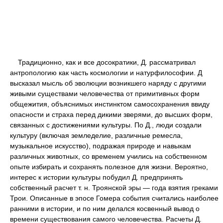
Традиционно, как и все досократики, Д. рассматривал
антропологию как часть космологии и натурфилософии. Д
высказал мысль об эволюции возникшего наряду с другими
живыми существами человечества от примитивных форм
общежития, объяснимых инстинктом самосохранения ввиду
опасности и страха перед дикими зверями, до высших форм,
связанных с достижениями культуры. По Д., люди создали
культуру (включая земледелие, различные ремесла,
музыкальное искусство), подражая природе и навыкам
различных животных, со временем учились на собственном
опыте избирать и сохранять полезное для жизни. Вероятно,
интерес к истории культуры побудил Д. предпринять
собственный расчет т. н. Троянской эры — года взятия греками
Трои. Описанные в эпосе Гомера события считались наиболее
ранними в истории, и по ним делался косвенный вывод о
времени существования самого человечества. Расчеты Д.